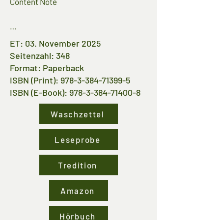
Content Note

Entführung, Alkoholmissbrauch, 
ET: 03. November 2025
Entzug, Einsatz Drogen, körperliche 
Seitenzahl: 348
Gewalt, Blut, Waffen, Waffeneinsatz, 
Format: Paperback
Missbrauch (angedeutet), Bedrängung, 
ISBN (Print):
978-3-384-71399-5
Gefangenschaft, sexuelle Inhalte
ISBN (E-Book):
978-3-384-71400-8
Waschzettel
Leseprobe
Tredition
Amazon
Hörbuch