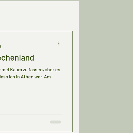
t
echenland
mmel Kaum zu fassen, aber es
 dass ich in Athen war. Am