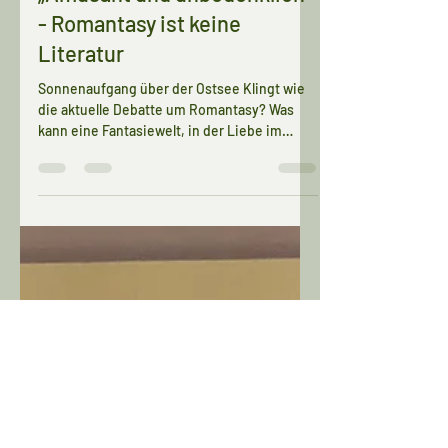
„Amüsant und unbedenklich“
- Romantasy ist keine
Literatur
Sonnenaufgang über der Ostsee Klingt wie
die aktuelle Debatte um Romantasy? Was
kann eine Fantasiewelt, in der Liebe im
Mittelpunkt steht, schon für literarischen
Wert haben? Sehr viel. In der Literatur wird
„Frauenliteratur“ gerne als das Pendant von
„Männerliteratur“ gesehen. Was soll das sein,
Frauenliteratur? Lasse ich dieses Wort auf
mich wirken, sind es Bücher und Texte, die
von Frauen geschrieben worden sind. Für
Frauen. Die weibliche Lebensrealitäten
behandeln